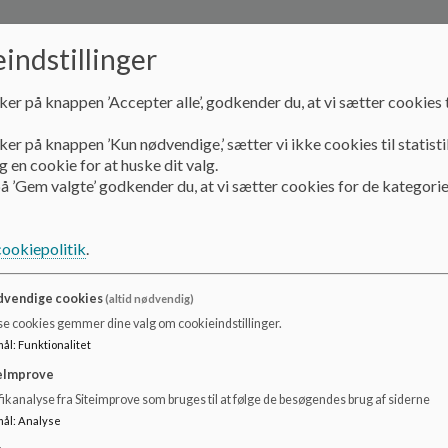
lsyn med alle daginstitutioner, fritidshjem og klubber i Københa
indstillinger
te tilsynsrapport og læse mere om det pædagogiske tilsyn på Københa
uggestuer og dagplejere | Københavns Kommunes hjemmes
ker på knappen ’Accepter alle’, godkender du, at vi sætter cookies t
mmunes pligt at føre tilsyn med alle kommunens dagtilbud. Tilsyn
ker på knappen ’Kun nødvendige,’ sætter vi ikke cookies til statisti
 Københavns Kommune fungerer godt. Tilsynet ser på dagligdagen i i
 en cookie for at huske dit valg.
bejde med børnene.
å ’Gem valgte’ godkender du, at vi sætter cookies for de kategorie
syn gennemføres af en pædagogisk konsulent fra Børne- og Ungd
cookiepolitik
.
løbende og via et årligt besøg.
vendige cookies
(altid nødvendig)
IDS-tilsyn her
KIDS-TILSYN-Børnehuset TROLDEHØJ 2023
se cookies gemmer dine valg om cookieindstillinger.
mål
:
Funktionalitet
ne gennemføres det pædagogiske tilsyn både løbende via de p
jde med dagtilbuddene og i form af ét årligt formelt tilsynsbesø
eImprove
ikanalyse fra Siteimprove som bruges til at følge de besøgendes brug af siderne
mål
:
Analyse