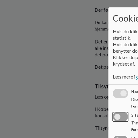
Der føres løbende ti
Cookie
Du kan se vores nyes
Se v
hjemmeside her:
Hvis du klik
statistik.
Det er Københavns Ko
Hvis du klik
alle institutioner i
benytter dog
det pædagogiske ar
Klikker du p
krydset af.
Det pædagogiske til
Læs mere i
Tilsynet udføres 
Nød
Læs også om vores K
Dis
For
I Københavns Kommu
konsulenters samarbe
Sit
Traf
Tilsynet består af:
For