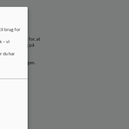
vns Kommune
vns Kommunes
ide (kk.dk)
il brug for
et skal sørge for, at
k – vi
nstitutionen og på
r du har
omsforvaltningen.
ædagogiske
g.