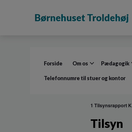
G
å
Børnehuset Troldehøj
t
i
l
h
o
v
e
d
Forside
Om os
Pædagogik
i
n
d
Telefonnumre til stuer og kontor
h
o
l
d
1 Tilsynsrapport 
e
t
Tilsyn