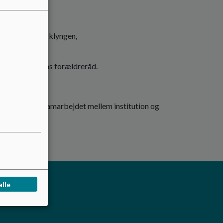
alle enheder i klyngen,
 institutionens forældreråd.
t.
bejde og for samarbejdet mellem institution og
alle