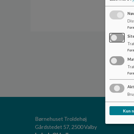
Nød
Dis
For
Sit
Traf
For
Ma
Tra
For
Akt
Brug
Kun 
Børnehuset Troldehøj
Gårdstedet 57, 2500 Valby