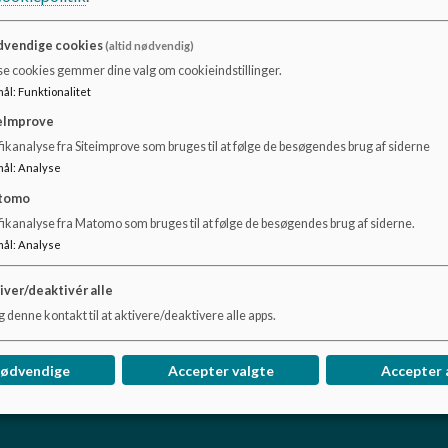
I klyngen er der en forældrebestyrelse.
vendige cookies
(altid nødvendig)
Forældrebestyrelsen består af forældrerepræsentanter fra 
se cookies gemmer dine valg om cookieindstillinger.
personalerepræsentanter og klyngelederen.
mål
:
Funktionalitet
eImprove
Forældrerepræsentanten bliver valgt blandt medlemmerne i
ikanalyse fra Siteimprove som bruges til at følge de besøgendes brug af siderne
mål
:
Analyse
I Klyngen holder forældrebestyrelsen møde 6 gange om åre
tomo
Forældrebestyrelsen fastsætter principper for klyngens ar
fikanalyse fra Matomo som bruges til at følge de besøgendes brug af siderne.
hjemmet.
mål
:
Analyse
Du kan læse mere om forældrebestyrelser her
iver/deaktivér alle
 denne kontakt til at aktivere/deaktivere alle apps.
nødvendige
Accepter valgte
Accepter 