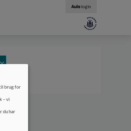
login
il brug for
k – vi
r du har