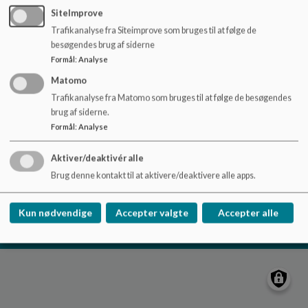
o
SiteImprove
l
Trafikanalyse fra Siteimprove som bruges til at følge de
d
besøgendes brug af siderne
Børnehuset Troldehøj
e
Formål
:
Analyse
t
Gårdstedet 57, 2500 Valby
Matomo
knhels@kk.dk
Trafikanalyse fra Matomo som bruges til at følge de besøgendes
+45 40177190
brug af siderne.
EAN NR.
5798009370327
Formål
:
Analyse
Tilgængelighedserklæring
Sitemap
Aktiver/deaktivér alle
Brug denne kontakt til at aktivere/deaktivere alle apps.
Cookie politik
Kun nødvendige
Accepter valgte
Accepter alle