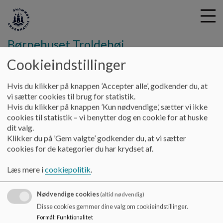
Børnehuset Troldehøj
Cookieindstillinger
G
Hvis du klikker på knappen ’Accepter alle’, godkender du, at
å
Kontakt
Tilgængelighedserklæring
vi sætter cookies til brug for statistik.
t
Hvis du klikker på knappen ’Kun nødvendige,’ sætter vi ikke
i
cookies til statistik – vi benytter dog en cookie for at huske
Tilgængelighedserklæring
l
dit valg.
h
Klikker du på ’Gem valgte’ godkender du, at vi sætter
o
cookies for de kategorier du har krydset af.
v
Københavns Kommune forpligter sig til at gøre
e
webstedet
https://troldehoej-kk.aula.dk/
tilgængeligt, jf.
Læs mere i
cookiepolitik
.
d
”Lov om tilgængelighed af offentlige organers websteder og
i
mobilapplikationer”.
Nødvendige cookies
n
(altid nødvendig)
Se den fulde
Tilgængelighedserklæring
d
Disse cookies gemmer dine valg om cookieindstillinger.
h
Formål
:
Funktionalitet